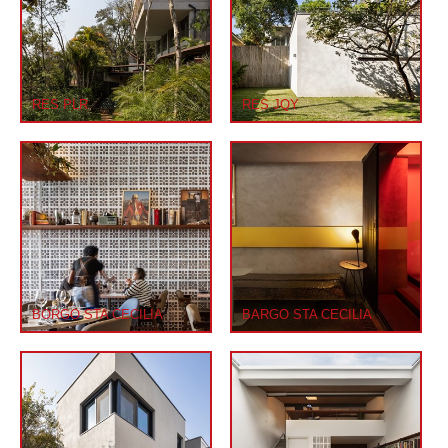
RES PLR
RES JQY
BORGO STA CECILIA
BARGO STA CECILIA