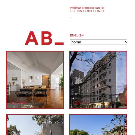
info@andrebecker.arq.br
TEL +55 11 98171 9781
.
ENGLISH
APT BRO
EDF STC