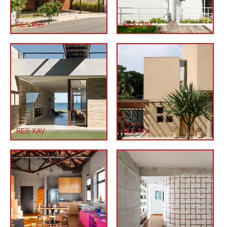
RES RVP
RES LHM
RES XAV
RES ACL