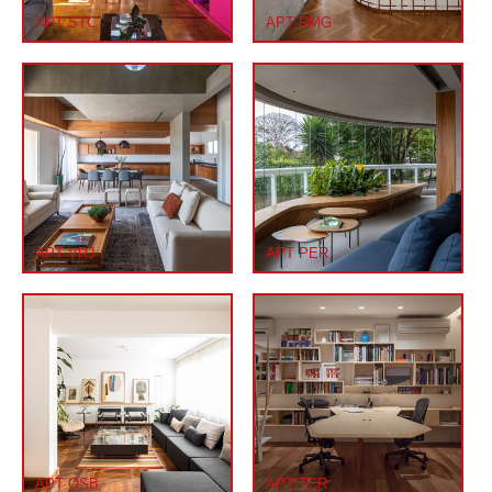
APT STC
APT RMG
APT VRJ
APT PER
APT OSB
APT TCR